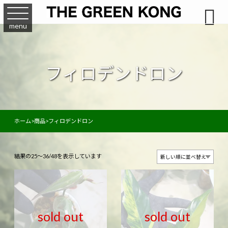

menu
フィロデンドロン
ホーム
>
商品
>
フィロデンドロン
新
結果の25～36/48を表示しています
し
い
順
sold out
sold out