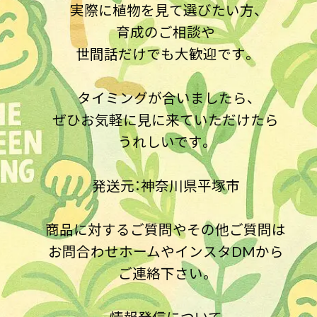
実際に植物を見て選びたい方、
育成のご相談や
世間話だけでも大歓迎です。
タイミングが合いましたら、
ぜひお気軽に見に来ていただけたら
うれしいです。
発送元：神奈川県平塚市
商品に対するご質問やその他ご質問は
お問合わせホームやインスタDMから
ご連絡下さい。
情報発信について