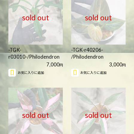
sold out
sold out
-TGK-
-TGK-r40206-
r03010-/Philodendron
/Philodendron
longilobatum Lelano…
melanochrysum 'Var…
7,000
3,000
円
円
お気に入りに追加
お気に入りに追加
sold out
sold out