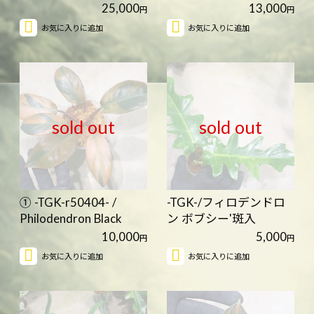
Ice/ フ…
Cardinal '…
25,000
13,000
円
円
お気に入りに追加
お気に入りに追加
sold out
sold out
① -TGK-r50404- /
-TGK-/フィロデンドロ
Philodendron Black
ン ボブシー'斑入
Cardinal …
り'/Philo…
10,000
5,000
円
円
お気に入りに追加
お気に入りに追加