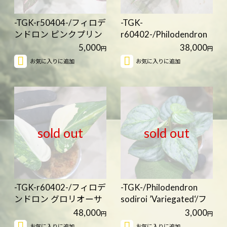
-TGK-r50404-/フィロデ
-TGK-
ンドロン ピンクプリン
r60402-/Philodendron
セ…
'Pink Princess' mut…
5,000
38,000
円
円
お気に入りに追加
お気に入りに追加
sold out
sold out
-TGK-r60402-/フィロデ
-TGK-/Philodendron
ンドロン グロリオーサ
sodiroi ’Variegated‘/フ
ム …
ィ…
48,000
3,000
円
円
お気に入りに追加
お気に入りに追加