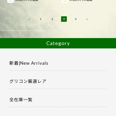
«
»
1
2
3
4
Category
新着|New Arrivals
グリコン厳選レア
全在庫一覧