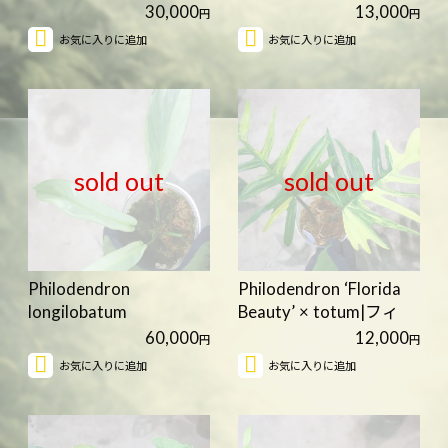
Sumatr…
variegate…
30,000
13,000
円
円
お気に入りに追加
お気に入りに追加
sold out
sold out
Philodendron
Philodendron ‘Florida
longilobatum
Beauty’ × totum|フィ
‘Lelanomiyano Jungl…
ロ…
60,000
12,000
円
円
お気に入りに追加
お気に入りに追加