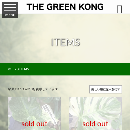

menu
ITEMS
ホーム
>
ITEMS
新
結果の1～12/313を表示しています
し
い
順
sold out
sold out