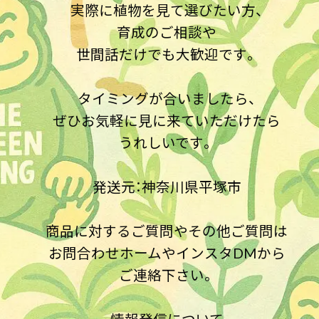
実際に植物を見て選びたい方、
育成のご相談や
世間話だけでも大歓迎です。
タイミングが合いましたら、
ぜひお気軽に見に来ていただけたら
うれしいです。
発送元：神奈川県平塚市
商品に対するご質問やその他ご質問は
お問合わせホームやインスタDMから
ご連絡下さい。
情報発信について