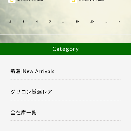
»
2
3
4
5
...
10
20
...
Category
新着|New Arrivals
グリコン厳選レア
全在庫一覧