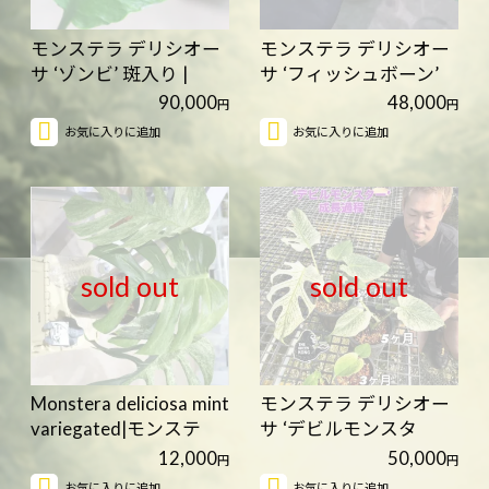
モンステラ デリシオー
モンステラ デリシオー
サ ‘ゾンビ’ 斑入り |
サ ‘フィッシュボーン’
Mon…
斑…
90,000
48,000
円
円
お気に入りに追加
お気に入りに追加
sold out
sold out
Monstera deliciosa mint
モンステラ デリシオー
variegated|モンステ
サ ‘デビルモンスタ
ラ…
ー’（T…
12,000
50,000
円
円
お気に入りに追加
お気に入りに追加