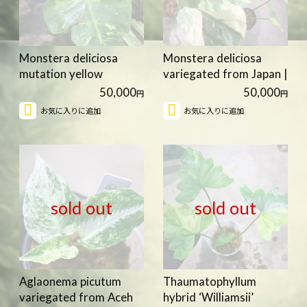
Monstera deliciosa
Monstera deliciosa
mutation yellow
variegated from Japan |
variegated…
国…
50,000
50,000
円
円
お気に入りに追加
お気に入りに追加
sold out
sold out
Aglaonema picutum
Thaumatophyllum
variegated from Aceh
hybrid ‘Williamsii’